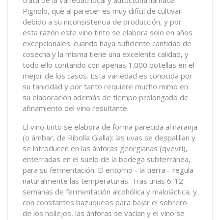
trata de la variedad local y autóctona llamada
Pignolo, que al parecer es muy difícil de cultivar
debido a su inconsistencia de producción, y por
esta razón este vino tinto se elabora solo en años
excepcionales: cuando haya suficiente cantidad de
cosecha y la misma tiene una excelente calidad, y
todo ello contando con apenas 1.000 botellas en el
mejor de los casos. Esta variedad es conocida por
su tanicidad y por tanto requiere mucho mimo en
su elaboración además de tiempo prolongado de
afinamiento del vino resultante.
El vino tinto se elabora de forma parecida al naranja
(o ámbar, de Ribolla Gialla): las uvas se despalillan y
se introducen en las ánforas georgianas (qvevri),
enterradas en el suelo de la bodega subterránea,
para su fermentación. El entorno - la tierra - regula
naturalmente las temperaturas. Tras unas 6-12
semanas de fermentación alcohólica y maloláctica, y
con constantes bazuqueos para bajar el sobrero
de los hollejos, las ánforas se vacían y el vino se