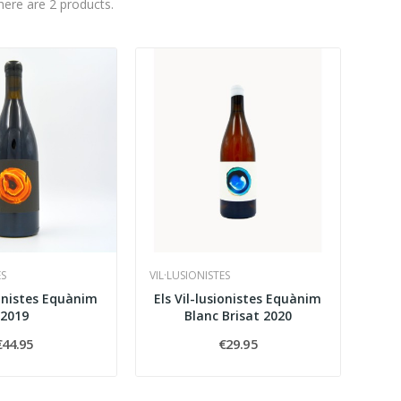
here are 2 products.
ES
VIL·LUSIONISTES
ionistes Equànim
Els Vil-lusionistes Equànim
2019
Blanc Brisat 2020
€44.95
€29.95