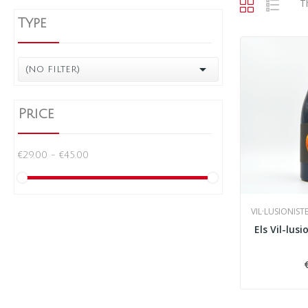
T
Type

(no filter)
Price
€29.00 - €45.00
VIL·LUSIONIST
Els Vil-lus