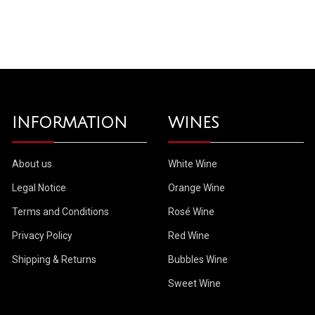
INFORMATION
WINES
About us
White Wine
Legal Notice
Orange Wine
Terms and Conditions
Rosé Wine
Privacy Policy
Red Wine
Shipping & Returns
Bubbles Wine
Sweet Wine