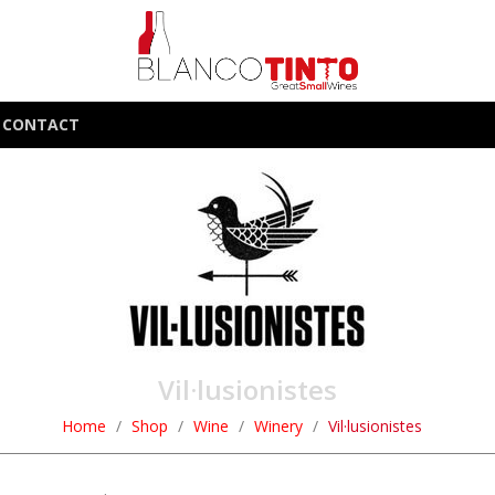
CONTACT
Vil·lusionistes
Home
Shop
Wine
Winery
Vil·lusionistes